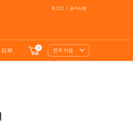
로그인
공지사항
0
의피부
전국 지점
원