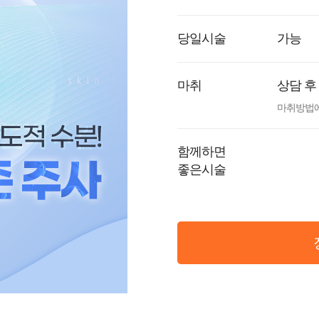
당일시술
가능
마취
상담 후
마취방법에
함께하면
좋은시술