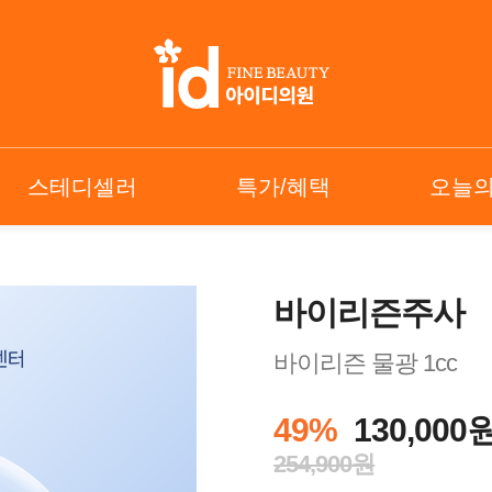
스테디셀러
특가/혜택
오늘
바이리즌주사
바이리즌 물광 1cc
49%
130,000
254,900원