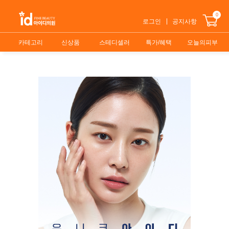
0
로그인
공지사항
카테고리
신상품
스테디셀러
특가/혜택
오늘의피부