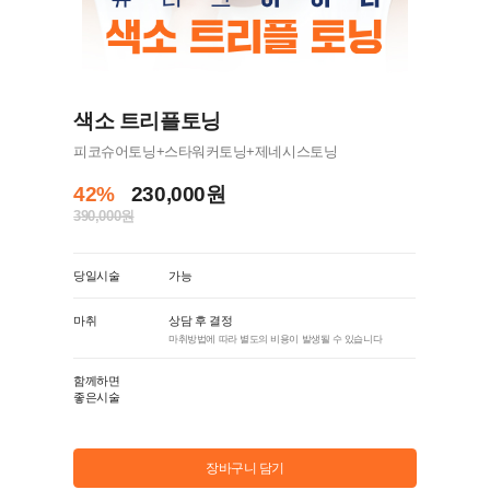
색소 트리플토닝
피코슈어토닝+스타워커토닝+제네시스토닝
42%
230,000원
390,000원
당일시술
가능
마취
상담 후 결정
마취방법에 따라 별도의 비용이 발생될 수 있습니다
함께하면
좋은시술
장바구니 담기